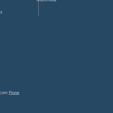
s
as
o com
Plone