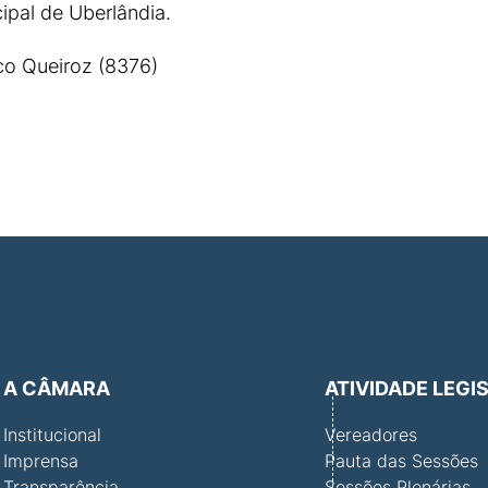
pal de Uberlândia.
o Queiroz (8376)
A CÂMARA
ATIVIDADE LEGI
Institucional
Vereadores
Imprensa
Pauta das Sessões
Transparência
Sessões Plenárias