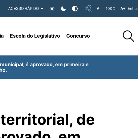
100%
Entrar
ACESSO RÁPIDO
A-
A+
ia
Escola do Legislativo
Concurso
o municipal, é aprovado, em primeira e
ho.
erritorial, de
aprovado, em